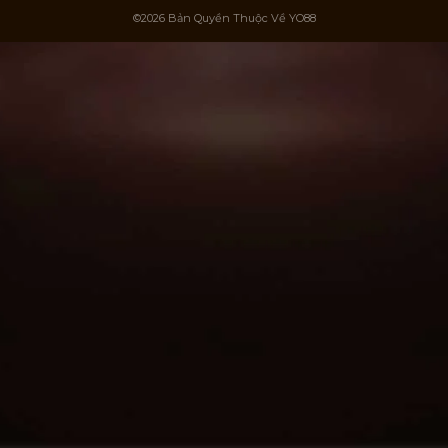
©2026 Bản Quyền Thuộc Về YO88