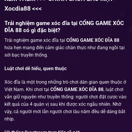
Xocdia88
<<<
Trải nghiệm game xóc đĩa tại CỔNG GAME XÓC
ĐĨA 88 có gì đặc biệt?
Trải nghiệm game xóc đĩa tại
CỔNG GAME XÓC ĐĨA 88
hứa hẹn mang đến cảm giác chân thực như đang ngồi tại
sới bạc truyền thống.
Luật chơi dễ hiểu, quen thuộc
Xóc đĩa là một trong những trò chơi dân gian quen thuộc ở
Việt Nam. Khi chơi tại
CỔNG GAME XÓC ĐĨA 88
, luật chơi
vẫn giữ nguyên như truyền thống: người chơi đặt cược vào
kết quả của 4 quân vị sau khi được xóc ngẫu nhiên. Nhờ
vậy, cả người mới lẫn người chơi lâu năm đều dễ dàng bắt
nhịp.