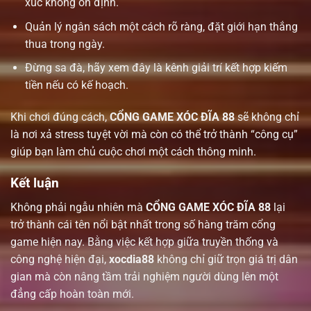
xúc không ổn định.
Quản lý ngân sách một cách rõ ràng, đặt giới hạn thắng
thua trong ngày.
Đừng sa đà, hãy xem đây là kênh giải trí kết hợp kiếm
tiền nếu có kế hoạch.
Khi chơi đúng cách,
CỔNG GAME XÓC ĐĨA 88
sẽ không chỉ
là nơi xả stress tuyệt vời mà còn có thể trở thành “công cụ”
giúp bạn làm chủ cuộc chơi một cách thông minh.
Kết luận
Không phải ngẫu nhiên mà
CỔNG GAME XÓC ĐĨA 88
lại
trở thành cái tên nổi bật nhất trong số hàng trăm cổng
game hiện nay. Bằng việc kết hợp giữa truyền thống và
công nghệ hiện đại,
xocdia88
không chỉ giữ trọn giá trị dân
gian mà còn nâng tầm trải nghiệm người dùng lên một
đẳng cấp hoàn toàn mới.