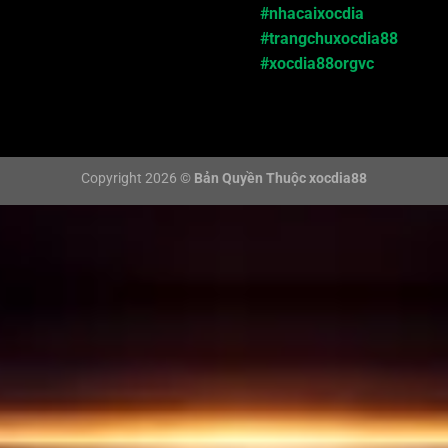
#nhacaixocdia
#trangchuxocdia88
#xocdia88orgvc
Copyright 2026 ©
Bản Quyền Thuộc xocdia88