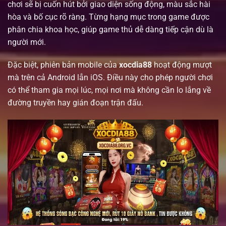
chơi sẽ bị cuốn hút bởi giao diện sống động, màu sắc hài
hòa và bố cục rõ ràng. Từng hạng mục trong game được
phân chia khoa học, giúp game thủ dễ dàng tiếp cận dù là
người mới.
Đặc biệt, phiên bản mobile của
xocdia88
hoạt động mượt
mà trên cả Android lẫn iOS. Điều này cho phép người chơi
có thể tham gia mọi lúc, mọi nơi mà không cần lo lắng về
đường truyền hay gián đoạn trận đấu.