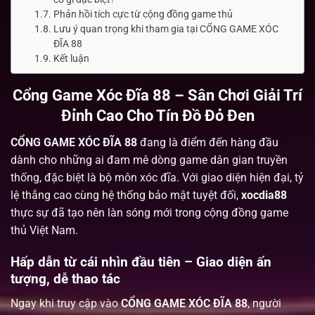
Phản hồi tích cực từ cộng đồng game thủ
Lưu ý quan trọng khi tham gia tại CỔNG GAME XÓC
ĐĨA 88
Kết luận
Cổng Game Xóc Đĩa 88 – Sân Chơi Giải Trí
Đỉnh Cao Cho Tín Đồ Đỏ Đen
CỔNG GAME XÓC ĐĨA 88
đang là điểm đến hàng đầu
dành cho những ai đam mê dòng game dân gian truyền
thống, đặc biệt là bộ môn xóc đĩa. Với giao diện hiện đại, tỷ
lệ thắng cao cùng hệ thống bảo mật tuyệt đối,
xocdia88
thực sự đã tạo nên làn sóng mới trong cộng đồng game
thủ Việt Nam.
Hấp dẫn từ cái nhìn đầu tiên – Giao diện ấn
tượng, dễ thao tác
Ngay khi truy cập vào
CỔNG GAME XÓC ĐĨA 88
, người