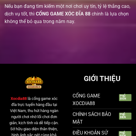
Nếu bạn đang tìm kiếm một nơi chơi uy tín, tỷ lệ thắng cao,
dịch vụ tốt, thì
CỔNG GAME XÓC ĐĨA 88
chính là lựa chọn
không thể bỏ qua trong năm nay.
GIỚI THIỆU
CỔNG GAME
Xocdia88
là cổng game xóc
XOCDIA88
đĩa trực tuyến hàng đầu tại
Việt Nam, thu hút hàng ngàn
CHÍNH SÁCH BẢO
người chơi nhờ lối chơi đơn
MẬT
giản, kịch tính và dễ tiếp cận.
Sở hữu giao diện thân thiện,
ĐIỀU KHOẢN SỬ
hình ảnh sắc nét cùng khả