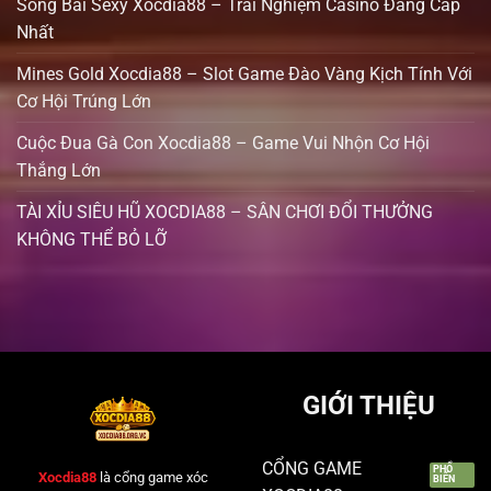
Sòng Bài Sexy Xocdia88 – Trải Nghiệm Casino Đẳng Cấp
Nhất
Mines Gold Xocdia88 – Slot Game Đào Vàng Kịch Tính Với
Cơ Hội Trúng Lớn
Cuộc Đua Gà Con Xocdia88 – Game Vui Nhộn Cơ Hội
Thắng Lớn
TÀI XỈU SIÊU HŨ XOCDIA88 – SÂN CHƠI ĐỔI THƯỞNG
KHÔNG THỂ BỎ LỠ
GIỚI THIỆU
CỔNG GAME
Xocdia88
là cổng game xóc