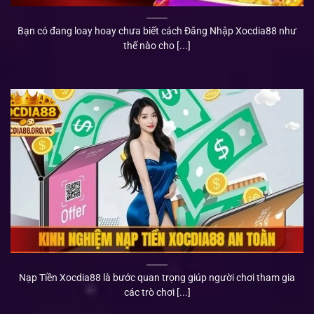
Bạn có đang loay hoay chưa biết cách Đăng Nhập Xocdia88 như
thế nào cho [...]
Nạp Tiền Xocdia88 là bước quan trọng giúp người chơi tham gia
các trò chơi [...]