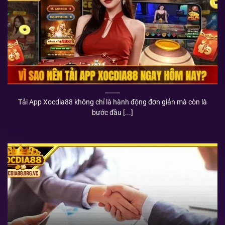
Tải App Xocdia88 không chỉ là hành động đơn giản mà còn là
bước đầu [...]