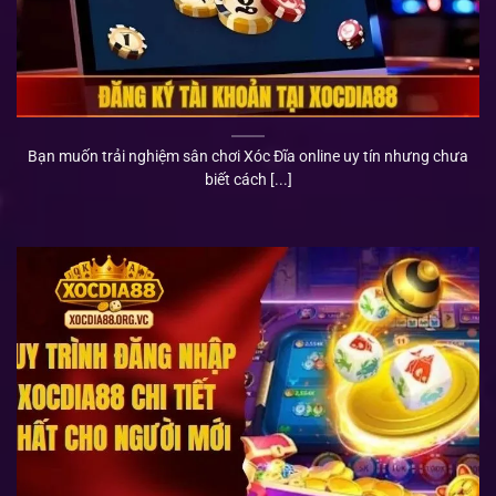
Bạn muốn trải nghiệm sân chơi Xóc Đĩa online uy tín nhưng chưa
biết cách [...]