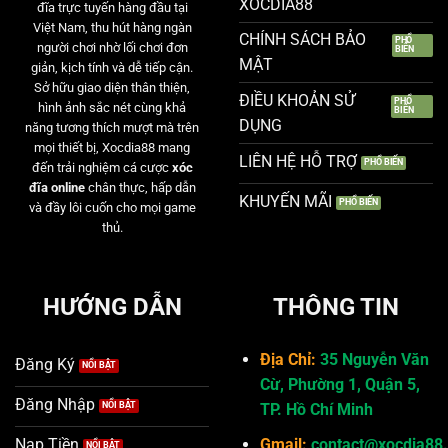
XOCDIA88
đĩa trực tuyến hàng đầu tại
Việt Nam, thu hút hàng ngàn
CHÍNH SÁCH BẢO
người chơi nhờ lối chơi đơn
MẬT
giản, kịch tính và dễ tiếp cận.
Sở hữu giao diện thân thiện,
ĐIỀU KHOẢN SỬ
hình ảnh sắc nét cùng khả
DỤNG
năng tương thích mượt mà trên
mọi thiết bị, Xocdia88 mang
LIÊN HỆ HỖ TRỢ
đến trải nghiệm cá cược
xóc
đĩa online
chân thực, hấp dẫn
KHUYẾN MÃI
và đầy lôi cuốn cho mọi game
thủ.
HƯỚNG DẪN
THÔNG TIN
Địa Chỉ:
35 Nguyễn Văn
Đăng Ký
Cừ, Phường 1, Quận 5,
Đăng Nhập
TP. Hồ Chí Minh
Gmail:
contact@xocdia88.
Nạp Tiền