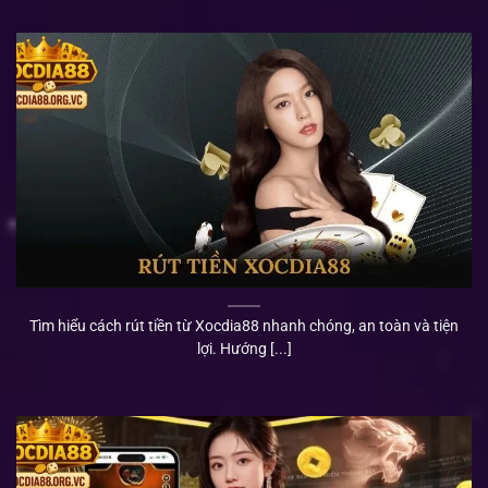
Tìm hiểu cách rút tiền từ Xocdia88 nhanh chóng, an toàn và tiện
lợi. Hướng [...]