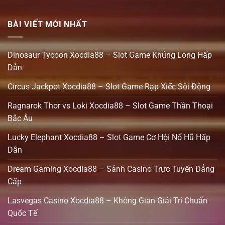
BÀI VIẾT MỚI NHẤT
Dinosaur Tycoon Xocdia88 – Slot Game Khủng Long Hấp
Dẫn
Circus Jackpot Xocdia88 – Slot Game Rạp Xiếc Sôi Động
Ragnarok Thor vs Loki Xocdia88 – Slot Game Thần Thoại
Bắc Âu
Lucky Elephant Xocdia88 – Slot Game Cơ Hội Nổ Hũ Hấp
Dẫn
Dream Gaming Xocdia88 – Sảnh Casino Trực Tuyến Đẳng
Cấp
Lasvegas Casino Xocdia88 – Không Gian Giải Trí Chuẩn
Quốc Tế