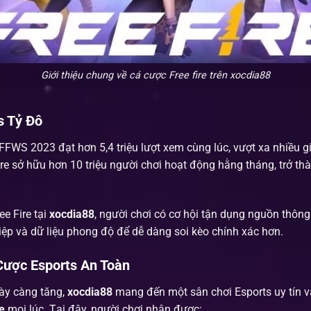
Giới thiệu chung về cá cược Free fire trên xocdia88
s Tỷ Đô
 FFWS 2023 đạt hơn 5,4 triệu lượt xem cùng lúc, vượt xa nhiều 
Fire sở hữu hơn 10 triệu người chơi hoạt động hằng tháng, trở th
ee Fire tại
xocdia88
, người chơi có cơ hội tận dụng nguồn thông 
iệp và dữ liệu phong độ để dễ dàng soi kèo chính xác hơn.
Cược Esports An Toàn
ày càng tăng,
xocdia88
mang đến một sân chơi Esports uy tín v
e
mọi lúc. Tại đây, người chơi nhận được: