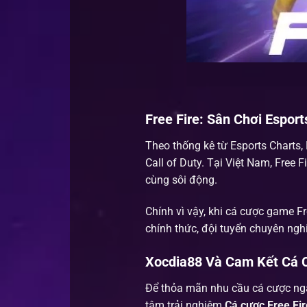
Free Fire: Sân Chơi Esport
Theo thống kê từ Esports Charts,
Call of Duty. Tại Việt Nam, Free 
cùng sôi động.
Chính vì vậy, khi cá cược game Fr
chính thức, đội tuyển chuyên ngh
Xocdia88 Và Cam Kết Cá 
Để thỏa mãn nhu cầu cá cược ng
tâm trải nghiệm
Cá cược Free Fir