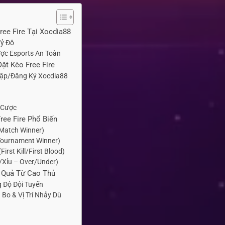
ree Fire Tại Xocdia88
Tỷ Đô
ợc Esports An Toàn
ặt Kèo Free Fire
hập/Đăng Ký Xocdia88
 Cược
ree Fire Phổ Biến
Match Winner)
Tournament Winner)
rst Kill/First Blood)
/Xỉu – Over/Under)
u Quả Từ Cao Thủ
 Độ Đội Tuyển
Bo & Vị Trí Nhảy Dù