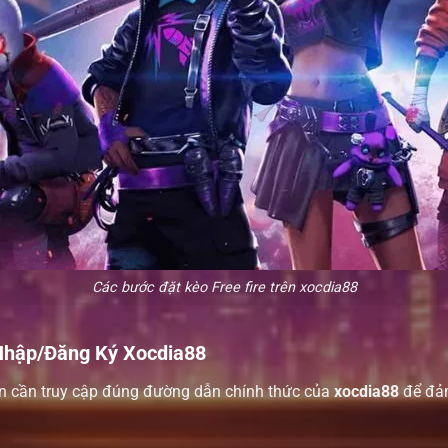
Các bước đặt kèo Free fire trên xocdia88
Nhập/Đăng Ký Xocdia88
ạn cần truy cập đúng đường dẫn chính thức của
xocdia88
để đảm