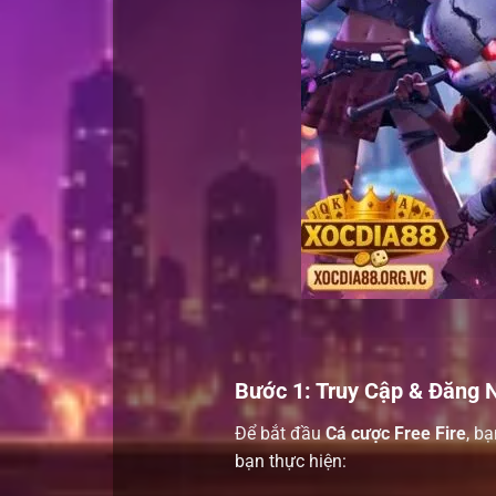
Bước 1: Truy Cập & Đăng 
Để bắt đầu
Cá cược Free Fire
, b
bạn thực hiện: