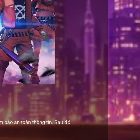
 bảo an toàn thông tin. Sau đó