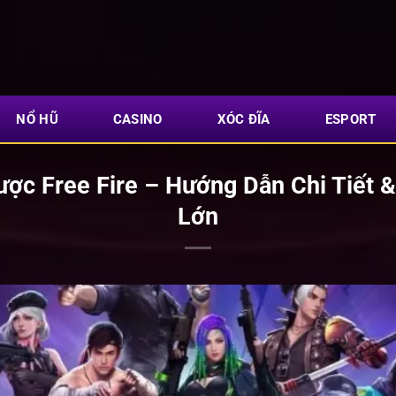
NỔ HŨ
CASINO
XÓC ĐĨA
ESPORT
ợc Free Fire – Hướng Dẫn Chi Tiết 
Lớn