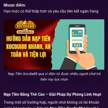
Nhược điểm:
Hạn mức có thể thấp hơn và yêu cầu liên kết ngân hàng
Nạp Tiền Xocdia88 qua ví điện tử được nhiều người chơi trẻ
hiện nay lựa chọn
Nạp Tiền Bằng Thẻ Cào – Giải Pháp Dự Phòng Linh Hoạt
Trong một số trường hợp, người chơi không có tài khoản