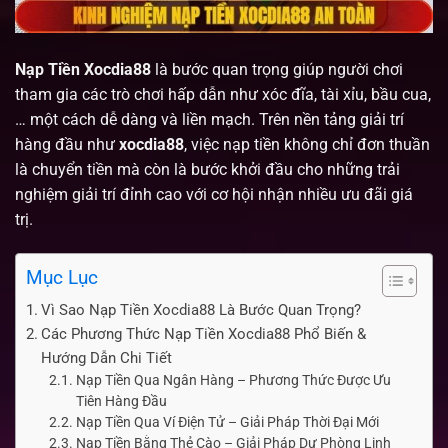
Nạp Tiền Xocdia88
là bước quan trọng giúp người chơi
tham gia các trò chơi hấp dẫn như xóc đĩa, tài xỉu, bầu cua,
… một cách dễ dàng và liền mạch. Trên nền tảng giải trí
hàng đầu như
xocdia88
, việc nạp tiền không chỉ đơn thuần
là chuyển tiền mà còn là bước khởi đầu cho những trải
nghiệm giải trí đỉnh cao với cơ hội nhận nhiều ưu đãi giá
trị.
Mục Lục
Vì Sao Nạp Tiền Xocdia88 Là Bước Quan Trọng?
Các Phương Thức Nạp Tiền Xocdia88 Phổ Biến &
Hướng Dẫn Chi Tiết
Nạp Tiền Qua Ngân Hàng – Phương Thức Được Ưu
Tiên Hàng Đầu
Nạp Tiền Qua Ví Điện Tử – Giải Pháp Thời Đại Mới
Nạp Tiền Bằng Thẻ Cào – Giải Pháp Dự Phòng Linh