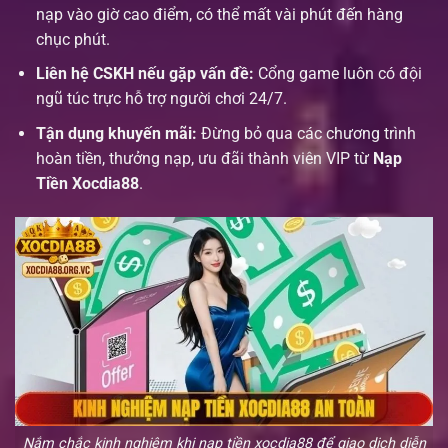
nạp vào giờ cao điểm, có thể mất vài phút đến hàng
chục phút.
Liên hệ CSKH nếu gặp vấn đề:
Cổng game luôn có đội
ngũ túc trực hỗ trợ người chơi 24/7.
Tận dụng khuyến mãi:
Đừng bỏ qua các chương trình
hoàn tiền, thưởng nạp, ưu đãi thành viên VIP từ
Nạp
Tiền Xocdia88
.
Nắm chắc kinh nghiệm khi nạp tiền xocdia88 để giao dịch diễn