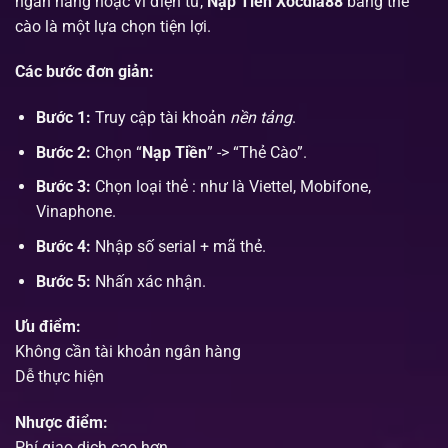
ngân hàng hoặc ví điện tử,
Nạp Tiền Xocdia88
bằng thẻ
cào là một lựa chọn tiện lợi.
Các bước đơn giản:
Bước 1:
Truy cập tài khoản
nền tảng
.
Bước 2:
Chọn “
Nạp Tiền
” -> “Thẻ Cào”.
Bước 3:
Chọn loại thẻ : như là Viettel, Mobifone,
Vinaphone.
Bước 4:
Nhập số serial + mã thẻ.
Bước 5:
Nhấn xác nhận.
Ưu điểm:
Không cần tài khoản ngân hàng
Dễ thực hiện
Nhược điểm:
Phí giao dịch cao hơn