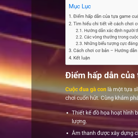
Mục Lục
Điểm hấp dẫn của tựa game cu
Tìm hiểu chi tiết về cách chơi
Hướng dẫn xác định người 
Các vòng thưởng trong cuộc
Những biểu tượng cực đáng
Cách chơi cơ bản – Hướng dẫn 
Kết luận
Điểm hấp dẫn của 
Cuộc đua gà con
là một tựa s
chơi cuốn hút. Cùng khám phá 
Thiết kế đồ họa hoạt hình b
lượng.
Âm thanh được xây dựng châ