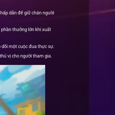
 hấp dẫn để giữ chân người
 phần thưởng lớn khi xuất
o dõi một cuộc đua thực sự.
thú vị cho người tham gia.