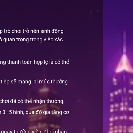
úp trò chơi trở nên sinh động
ò quan trọng trong việc xác
ng thanh toán hợp lệ là có thể
ên tiếp sẽ mang lại mức thưởng
 chơi đã có thể nhận thưởng.
ừ 3–5 hình, qua đó gia tăng cơ
g quay thưởng với cơ hội nhận