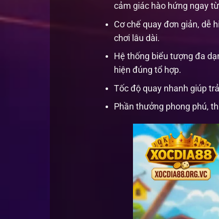
cảm giác hào hứng ngay từ
Cơ chế quay đơn giản, dễ 
chơi lâu dài.
Hệ thống biểu tượng đa dạn
hiện đúng tổ hợp.
Tốc độ quay nhanh giúp trả
Phần thưởng phong phú, tha