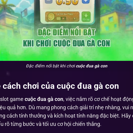
Đặc điểm nổi bật khi chơi
cuộc đua gà con
ề cách chơi
của cuộc đua gà con
m slot game
cuộc đua gà con
, việc nắm rõ cơ chế hoạt độn
iệu quả hơn. Dù mang phong cách giải trí nhẹ nhàng, vui 
ong cách tính thưởng và kích hoạt tính năng đặc biệt. Hãy
u rõ từng bước và tối ưu cơ hội chiến thắng.