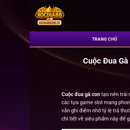
Bỏ
qua
nội
dung
TRANG CHỦ
Cuộc Đua Gà
Cuộc đua gà con
tạo nên trải 
các tựa game slot mang phong 
vẫn ghi điểm nhờ tỷ lệ trả th
chi tiết về siêu phẩm này để g