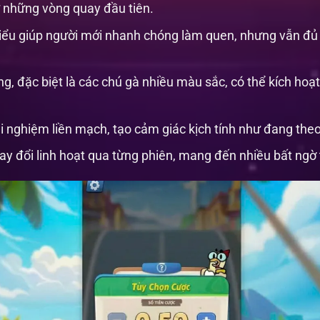
 những vòng quay đầu tiên.
hiểu giúp người mới nhanh chóng làm quen, nhưng vẫn đủ
g, đặc biệt là các chú gà nhiều màu sắc, có thể kích hoạt
i nghiệm liền mạch, tạo cảm giác kịch tính như đang the
y đổi linh hoạt qua từng phiên, mang đến nhiều bất ngờ 