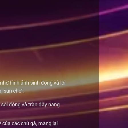
hờ hình ảnh sinh động và lối
i sân chơi:
í sôi động và tràn đầy năng
 của các chú gà, mang lại