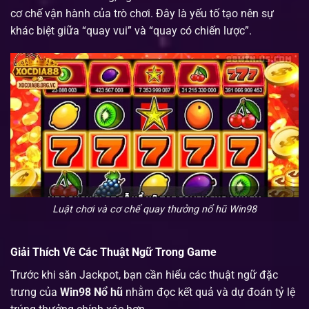
cơ chế vận hành của trò chơi. Đây là yếu tố tạo nên sự
khác biệt giữa “quay vui” và “quay có chiến lược”.
Luật chơi và cơ chế quay thưởng nổ hũ Win98
Giải Thích Về Các Thuật Ngữ Trong Game
Trước khi săn Jackpot, bạn cần hiểu các thuật ngữ đặc
trưng của
Win98 Nổ hũ
nhằm đọc kết quả và dự đoán tỷ lệ