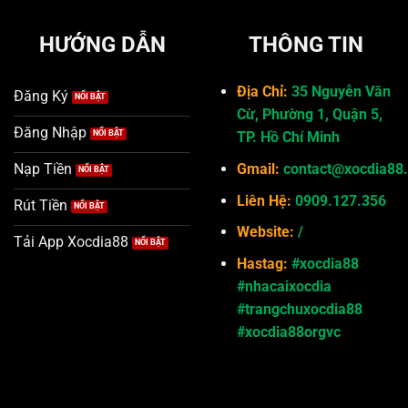
HƯỚNG DẪN
THÔNG TIN
Địa Chỉ:
35 Nguyễn Văn
Đăng Ký
Cừ, Phường 1, Quận 5,
Đăng Nhập
TP. Hồ Chí Minh
Gmail:
contact@xocdia88.
Nạp Tiền
Liên Hệ:
0909.127.356
Rút Tiền
Website:
/
Tải App Xocdia88
Hastag:
#xocdia88
#nhacaixocdia
#trangchuxocdia88
#xocdia88orgvc