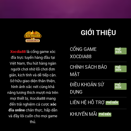
GIỚI THIỆU
CỔNG GAME
Xocdia88
là cổng game xóc
XOCDIA88
đĩa trực tuyến hàng đầu tại
Việt Nam, thu hút hàng ngàn
CHÍNH SÁCH BẢO
người chơi nhờ lối chơi đơn
MẬT
giản, kịch tính và dễ tiếp cận.
Sở hữu giao diện thân thiện,
ĐIỀU KHOẢN SỬ
hình ảnh sắc nét cùng khả
DỤNG
năng tương thích mượt mà trên
mọi thiết bị, Xocdia88 mang
LIÊN HỆ HỖ TRỢ
đến trải nghiệm cá cược
xóc
đĩa online
chân thực, hấp dẫn
KHUYẾN MÃI
và đầy lôi cuốn cho mọi game
thủ.