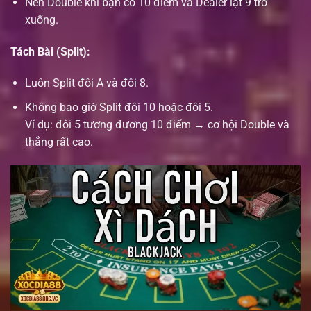
Nên Double khi bạn có 10 điểm và Dealer lật 9 trở
xuống.
Tách Bài (Split):
Luôn Split đôi A và đôi 8.
Không bao giờ Split đôi 10 hoặc đôi 5.
Ví dụ: đôi 5 tương đương 10 điểm → cơ hội Double và
thắng rất cao.