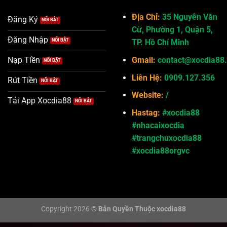
Địa Chỉ:
35 Nguyễn Văn
Đăng Ký
Cừ, Phường 1, Quận 5,
Đăng Nhập
TP. Hồ Chí Minh
Gmail:
contact@xocdia88.
Nạp Tiền
Liên Hệ:
0909.127.356
Rút Tiền
Website:
/
Tải App Xocdia88
Hastag:
#xocdia88
#nhacaixocdia
#trangchuxocdia88
#xocdia88orgvc
Copyright 2026 ©
Bản Quyền Thuộc xocdia88