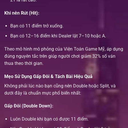
Khi nên Rút (Hit):
Bạn có 11 điểm trở xuống.
Bạn có 12–16 điểm khi Dealer lật 7–10 hoặc A.
Theo mô hình mô phỏng của Viện Toán Game Mỹ, áp dụng
đúng nguyên tắc trên giúp người chơi giảm 32% số ván
thua theo thời gian.
Mẹo Sử Dụng Gấp Đôi & Tách Bài Hiệu Quả
Không phải lúc nào bạn cũng nên Double hoặc Split, và
dưới đây là chuẩn mực phổ biến nhất:
Gấp Đôi (Double Down):
Luôn Double khi bạn có được 11 điểm.