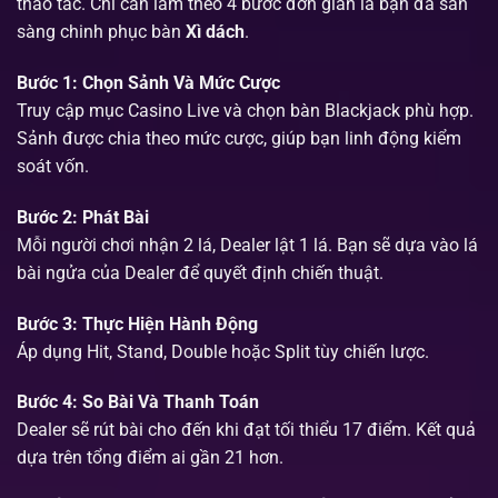
thao tác. Chỉ cần làm theo 4 bước đơn giản là bạn đã sẵn
sàng chinh phục bàn
Xì dách
.
Bước 1: Chọn Sảnh Và Mức Cược
Truy cập mục Casino Live và chọn bàn Blackjack phù hợp.
Sảnh được chia theo mức cược, giúp bạn linh động kiểm
soát vốn.
Bước 2: Phát Bài
Mỗi người chơi nhận 2 lá, Dealer lật 1 lá. Bạn sẽ dựa vào lá
bài ngửa của Dealer để quyết định chiến thuật.
Bước 3: Thực Hiện Hành Động
Áp dụng Hit, Stand, Double hoặc Split tùy chiến lược.
Bước 4: So Bài Và Thanh Toán
Dealer sẽ rút bài cho đến khi đạt tối thiểu 17 điểm. Kết quả
dựa trên tổng điểm ai gần 21 hơn.