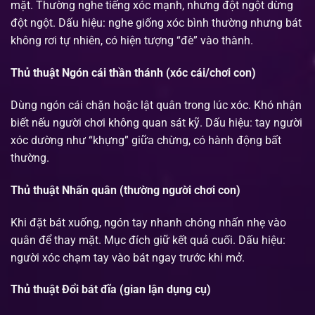
mặt. Thường nghe tiếng xóc mạnh, nhưng đột ngột dừng
đột ngột. Dấu hiệu: nghe giống xóc bình thường nhưng bát
không rơi tự nhiên, có hiện tượng “đè” vào thành.
Thủ thuật Ngón cái thần thánh (xóc cái/chơi con)
Dùng ngón cái chặn hoặc lật quân trong lúc xóc. Khó nhận
biết nếu người chơi không quan sát kỹ. Dấu hiệu: tay người
xóc dường như “khựng” giữa chừng, có hành động bất
thường.
Thủ thuật Nhấn quân (thường người chơi con)
Khi đặt bát xuống, ngón tay nhanh chóng nhấn nhẹ vào
quân để thay mặt. Mục đích giữ kết quả cuối. Dấu hiệu:
người xóc chạm tay vào bát ngay trước khi mở.
Thủ thuật Đổi bát đĩa (gian lận dụng cụ)