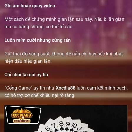
Ghi âm hoặc quay video
Một cách để chứng minh gian lận sau này. Nếu bị ăn gian
mà có bằng chứng, có thể tố cáo.
Luôn mỉm cười nhưng cứng rắn
Giữ thái độ sáng suốt, không để nản chí hay sốc khi phát
hiện dấu hiệu gian lận.
Chỉ chơi tại nơi uy tín
“Cổng Game” uy tín như
Xocdia88
luôn cam kết minh bạch,
có hỗ trợ, cơ chế khiếu nại rõ ràng.