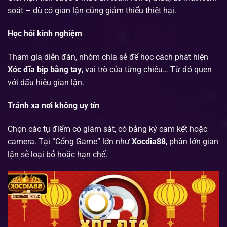
soát – dù có gian lận cũng giảm thiểu thiệt hại.
Học hỏi kinh nghiệm
Tham gia diễn đàn, nhóm chia sẻ để học cách phát hiện
Xóc đĩa bịp bằng tay
, vai trò của từng chiêu… Từ đó quen
với dấu hiệu gian lận.
Tránh xa nơi không uy tín
Chọn các tụ điểm có giám sát, có bảng ký cam kết hoặc
camera. Tại “Cổng Game” lớn như
Xocdia88
, phần lớn gian
lận sẽ loại bỏ hoặc hạn chế.