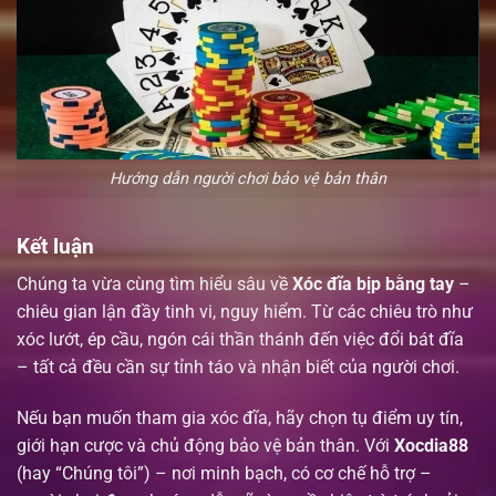
Hướng dẫn người chơi bảo vệ bản thân
Kết luận
Chúng ta vừa cùng tìm hiểu sâu về
Xóc đĩa bịp bằng tay
–
chiêu gian lận đầy tinh vi, nguy hiểm. Từ các chiêu trò như
xóc lướt, ép cầu, ngón cái thần thánh đến việc đổi bát đĩa
– tất cả đều cần sự tỉnh táo và nhận biết của người chơi.
Nếu bạn muốn tham gia xóc đĩa, hãy chọn tụ điểm uy tín,
giới hạn cược và chủ động bảo vệ bản thân. Với
Xocdia88
(hay “Chúng tôi”) – nơi minh bạch, có cơ chế hỗ trợ –