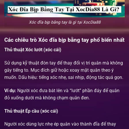
Xóc đĩa bịp bằng tay là gì tại XocDia88
Các chiêu trò Xóc đĩa bịp bằng tay phổ biến nhất
Thủ thuật Xóc lướt (xóc cái)
Sử dụng kỹ thuật đòn tay để thay đổi vị trí quân mà không
gây tiếng to. Mục đích giữ hoặc xoay mặt quân theo ý
muốn. Dấu hiệu: tiếng xóc nhẹ, sai nhịp, động tác quá gọn.
Ví dụ:
Người xóc đưa bát lên và “lướt” phần đáy để quân
đỏ xuống dưới mà không chạm quân đen.
Thủ thuật Ép cầu (xóc cái)
Người xóc dùng lực nhẹ ép quân vào thành đĩa để thay