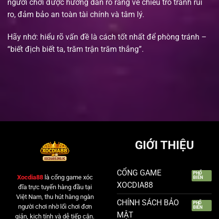
người chơi được hướng dẫn rõ ràng về chiêu trò tránh rủi
ro, đảm bảo an toàn tài chính và tâm lý.
Hãy nhớ: hiểu rõ vấn đề là cách tốt nhất để phòng tránh –
“biết địch biết ta, trăm trận trăm thắng”.
GIỚI THIỆU
CỔNG GAME
Xocdia88
là cổng game xóc
XOCDIA88
đĩa trực tuyến hàng đầu tại
Việt Nam, thu hút hàng ngàn
CHÍNH SÁCH BẢO
người chơi nhờ lối chơi đơn
MẬT
giản, kịch tính và dễ tiếp cận.