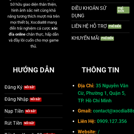
Sở hữu giao diện thân thiện,
ĐIỀU KHOẢN SỬ
hình ảnh sắc nét cùng khả
DỤNG
năng tương thích mượt mà trên
mọi thiết bị, Xocdia88 mang
LIÊN HỆ HỖ TRỢ
đến trải nghiệm cá cược
xóc
đĩa online
chân thực, hấp dẫn
KHUYẾN MÃI
và đầy lôi cuốn cho mọi game
thủ.
HƯỚNG DẪN
THÔNG TIN
Địa Chỉ:
35 Nguyễn Văn
Đăng Ký
Cừ, Phường 1, Quận 5,
Đăng Nhập
TP. Hồ Chí Minh
Gmail:
contact@xocdia88s
Nạp Tiền
Liên Hệ:
0909.127.356
Rút Tiền
Website:
/