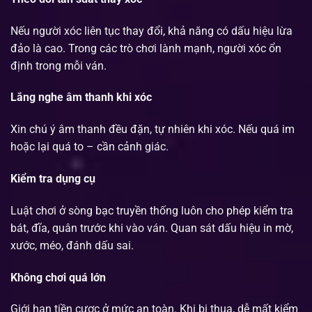
Nếu người xóc liên tục thay đổi, khả năng có dấu hiệu lừa
đảo là cao. Trong các trò chơi lành mạnh, người xóc ổn
định trong mỗi ván.
Lắng nghe âm thanh khi xóc
Xin chú ý âm thanh đều đặn, tự nhiên khi xóc. Nếu quá im
hoặc lại quá to – cần cảnh giác.
Kiểm tra dụng cụ
Luật chơi ở sòng bạc truyền thống luôn cho phép kiểm tra
bát, đĩa, quân trước khi vào ván. Quan sát dấu hiệu in mờ,
xước, méo, đánh dấu sai.
Không chơi quá lớn
Giới hạn tiền cược ở mức an toàn. Khi bị thua, dễ mất kiểm